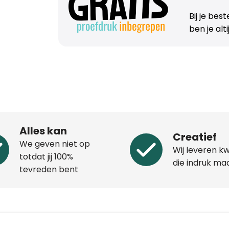
Bij je bes
ben je alt
Alles kan
Creatief
We geven niet op
Wij leveren kw
totdat jij 100%
die indruk ma
tevreden bent