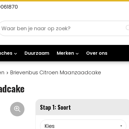
0061870
nches
Duurzaam
Merken
Over ons
en
Brievenbus Citroen Maanzaadcake
adcake
Stap 1: Soort