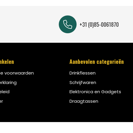
+31 (0)85-0061870
inkelen
Aanbevolen categorieën
e voorwaarden
Drinkflessen
rklaring
Schrijfwaren
leid
Elektronica en Gadgets
er
Draagtassen