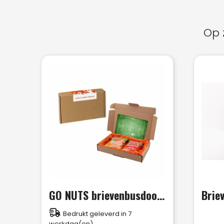
Op 
GO NUTS brievenbusdoosje
Brie
Bedrukt geleverd in 7
werkdag(en)