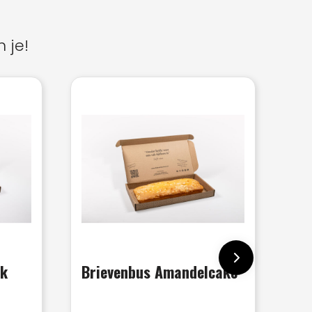
 je!
ek
Brievenbus Amandelcake