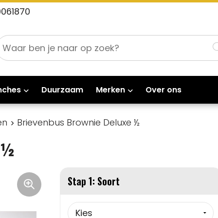
0061870
nches
Duurzaam
Merken
Over ons
en
Brievenbus Brownie Deluxe ½
e ½
Stap 1: Soort