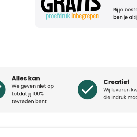
Bij je bes
ben je alt
Alles kan
Creatief
We geven niet op
Wij leveren kw
totdat jij 100%
die indruk ma
tevreden bent