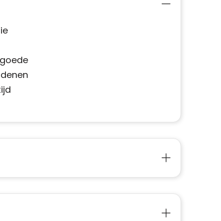
ie
n goede
madenen
ijd