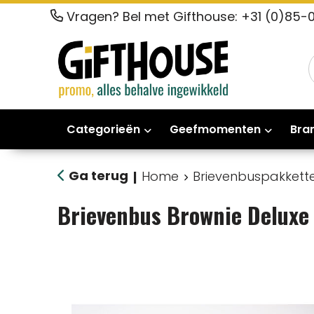
Vragen? Bel met Gifthouse: +31 (0)85-
Categorieën
Geefmomenten
Bra
Ga terug
Home
Brievenbuspakkett
|
Brievenbus Brownie Delux