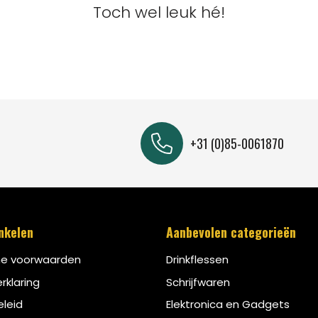
Toch wel leuk hé!
+31 (0)85-0061870
inkelen
Aanbevolen categorieën
e voorwaarden
Drinkflessen
rklaring
Schrijfwaren
leid
Elektronica en Gadgets