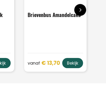
ek
Brievenbus Amandelcake
€ 13,70
vanaf
kijk
Bekijk