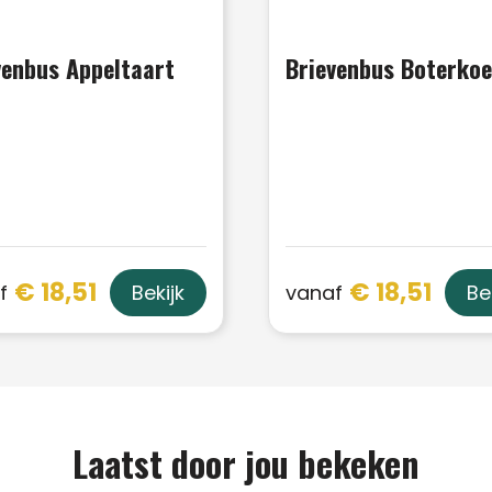
venbus Appeltaart
Brievenbus Boterko
€ 18,51
€ 18,51
f
vanaf
Bekijk
Be
Laatst door jou bekeken