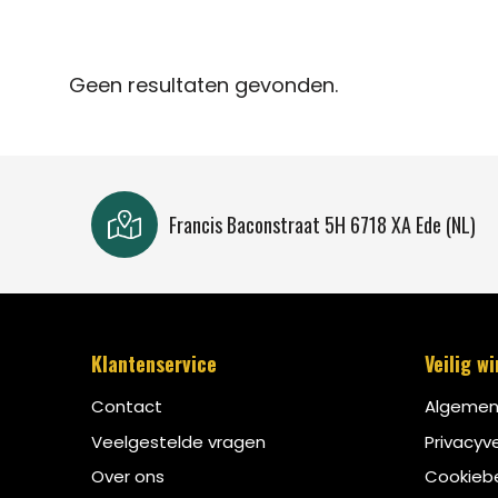
Geen resultaten gevonden.
Francis Baconstraat 5H 6718 XA Ede (NL)
Klantenservice
Veilig w
Contact
Algemen
Veelgestelde vragen
Privacyve
Over ons
Cookiebe