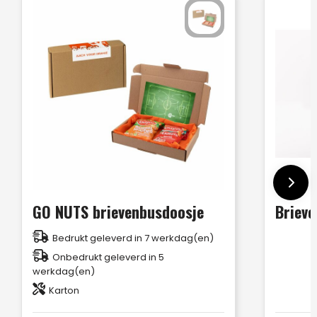
GO NUTS brievenbusdoosje
Brieve
Bedrukt geleverd in 7 werkdag(en)
Onbedrukt geleverd in 5
werkdag(en)
Karton