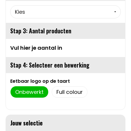
Sweaters
Matrozentassen
T-Shirts
Opbergtassen
Stap 3: Aantal producten
Vesten
Opvouwbare tassen
Vul hier je aantal in
Schoenen
Papieren tassen
Stap 4: Selecteer een bewerking
Gilets
Picknicktassen en manden
Eetbaar logo op de taart
Reistassen
Onbewerkt
Full colour
Reistassensets
Rugzakken
Jouw selectie