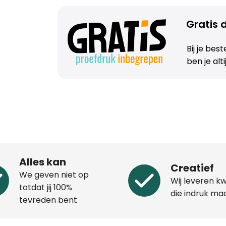
Gratis d
Bij je bes
ben je alt
Alles kan
Creatief
We geven niet op
Wij leveren kw
totdat jij 100%
die indruk ma
tevreden bent