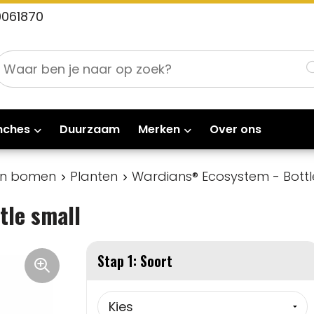
0061870
nches
Duurzaam
Merken
Over ons
en bomen
Planten
Wardians® Ecosystem - Bottl
tle small
Stap 1: Soort