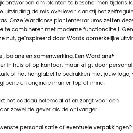
ijk ontworpen om planten te beschermen tijdens l
 uitvinding de reis overleven dankzij het zelfregu
as. Onze Wardians® plantenterrariums zetten dez
tie te combineren met moderne functionaliteit. Gen
he nut, geïnspireerd door Wards opmerkelijke uitvi
i, balans en samenwerking. Een Wardians®
er in huis of op kantoor, maar krijgt door personal
kurk of het hanglabel te bedrukken met jouw logo,
groene en originele manier top of mind.
t het cadeau helemaal af en zorgt voor een
oor zowel de gever als de ontvanger.
ewenste personalisatie of eventuele verpakkingen