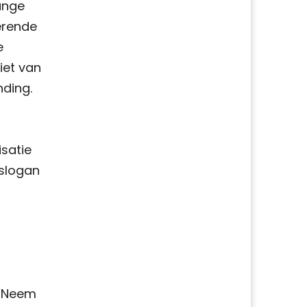
ange
lerende
e
iet van
nding.
isatie
 slogan
? Neem