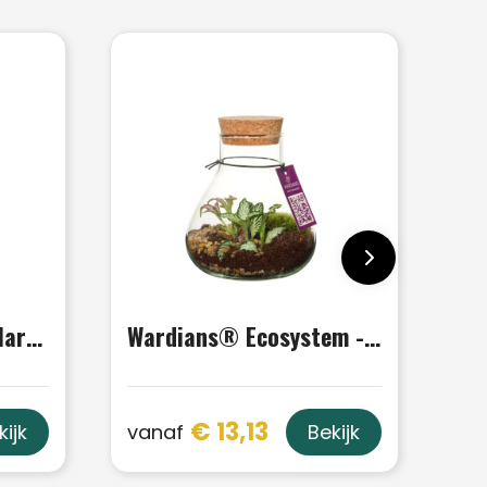
Message Printz® - Hartjesplant
Wardians® Ecosystem - Erlenmeyer small
€ 13,13
vanaf
kijk
Bekijk