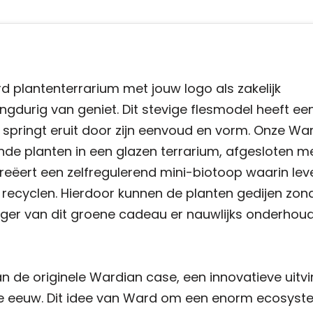
d plantenterrarium met jouw logo als zakelijk
gdurig van geniet. Dit stevige flesmodel heeft ee
springt eruit door zijn eenvoud en vorm. Onze Wa
e planten in een glazen terrarium, afgesloten me
reëert een zelfregulerend mini-biotoop waarin le
ecyclen. Hierdoor kunnen de planten gedijen zon
nger van dit groene cadeau er nauwlijks onderhoud
 de originele Wardian case, een innovatieve uitvi
9e eeuw. Dit idee van Ward om een enorm ecosys