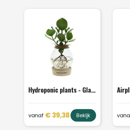
Hydroponic plants - Glass with LED light in giftbox
€ 39,38
vanaf
vana
Bekijk