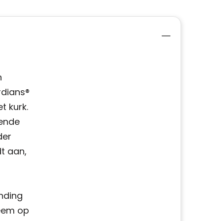
n
rdians®
t kurk.
vende
der
t aan,
nding
teem op