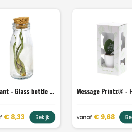
Airplant - Glass bottle large
€ 8,33
€ 9,68
f
vanaf
Bekijk
Be