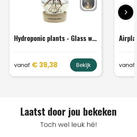
Hydroponic plants - Glass with LED light in giftbox
Airpla
€ 39,38
vanaf
vanaf
Bekijk
Laatst door jou bekeken
Toch wel leuk hé!