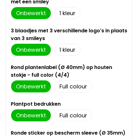
Schoudertassen
met een smiley
Onbewerkt
1
Sporttassen
3 blaadjes met 3 verschillende logo's in plaats
Strandtassen
van 3 smileys
Onbewerkt
1
Toilettassen
Waterbestendige tassen
Rond plantenlabel (Ø 40mm) op houten
stokje - full color (4/4)
Autotassen
Onbewerkt
Full colour
Golftassen
Plantpot bedrukken
Collegetassen
Onbewerkt
Full colour
Tablettassen
Ronde sticker op bescherm sleeve (Ø 35mm)