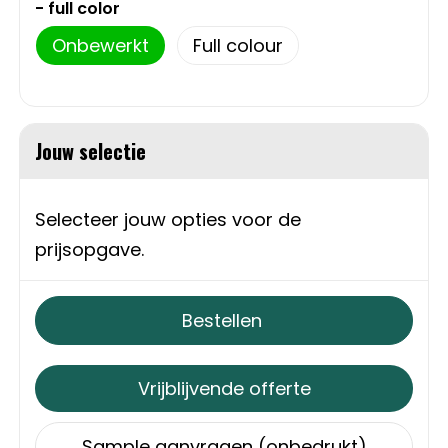
- full color
Trolleys
Onbewerkt
Full colour
Aktetassen
Schoenentassen
Jouw selectie
Promotietassen
Selecteer jouw opties voor de
Goodiebags
prijsopgave.
Bestellen
Vrijblijvende offerte
Sample aanvragen (onbedrukt)