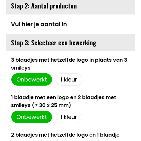
Stap 2: Aantal producten
Sweaters
Matrozentassen
Vul hier je aantal in
T-Shirts
Opbergtassen
Stap 3: Selecteer een bewerking
Vesten
Opvouwbare tassen
Schoenen
Papieren tassen
3 blaadjes met hetzelfde logo in plaats van 3
smileys
Gilets
Picknicktassen en manden
Onbewerkt
1
Reistassen
1 blaadje met een logo en 2 blaadjes met
smileys (± 30 x 25 mm)
Reistassensets
Onbewerkt
1
Rugzakken
2 blaadjes met hetzelfde logo en 1 blaadje