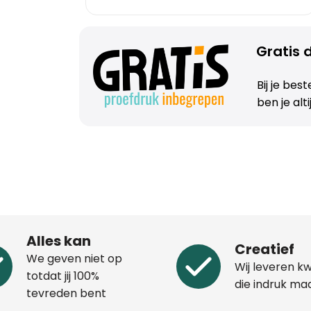
Gratis d
Bij je bes
ben je alt
Alles kan
Creatief
We geven niet op
Wij leveren kw
totdat jij 100%
die indruk ma
tevreden bent