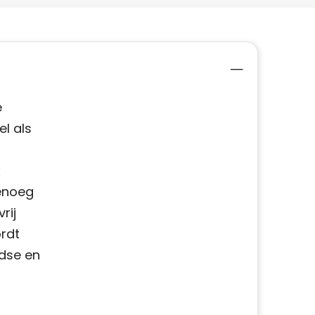
e
l als
x
genoeg
rij
rdt
jdse en