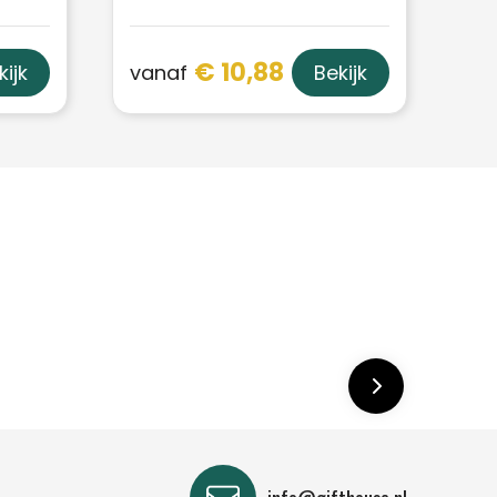
€ 10,88
vanaf
kijk
Bekijk