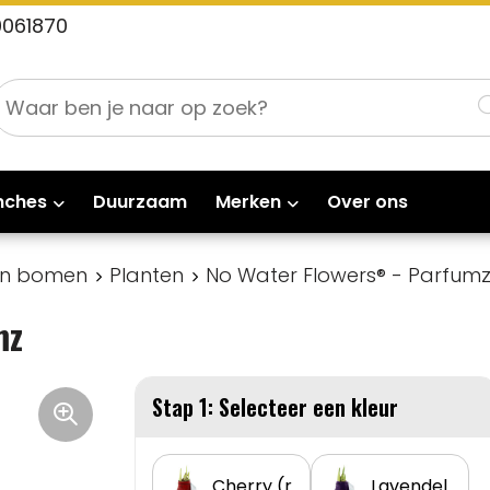
0061870
nches
Duurzaam
Merken
Over ons
en bomen
Planten
No Water Flowers® - Parfum
mz
Stap 1: Selecteer een kleur
Cherry (rood)
Lavendel (paars)