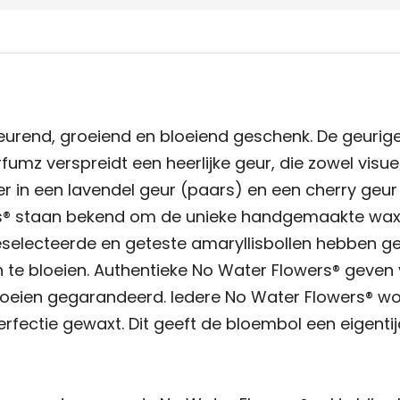
eurend, groeiend en bloeiend geschenk. De geurig
mz verspreidt een heerlijke geur, die zowel visuee
e er in een lavendel geur (paars) en een cherry geur
rs® staan bekend om de unieke handgemaakte wa
 geselecteerde en geteste amaryllisbollen hebben 
te bloeien. Authentieke No Water Flowers® geven v
bloeien gegarandeerd. Iedere No Water Flowers® wo
rfectie gewaxt. Dit geeft de bloembol een eigenti