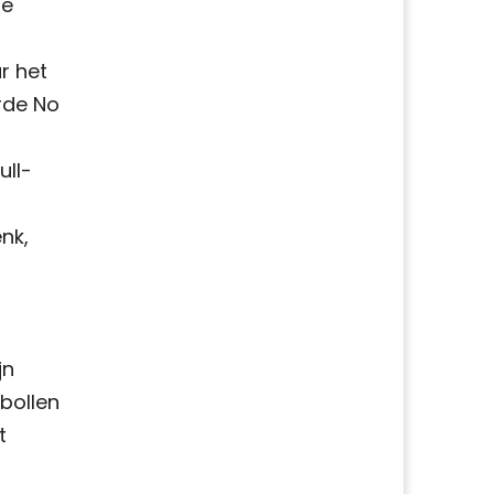
le
r het
rde No
ull-
nk,
jn
sbollen
t