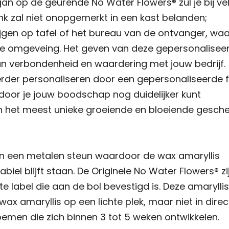
an op de geurende No Water Flowers® zul je bij ve
enk zal niet onopgemerkt in een kast belanden;
rijgen op tafel of het bureau van de ontvanger, waa
 de omgeveing. Het geven van deze gepersonalisee
an verbondenheid en waardering met jouw bedrijf.
rder personaliseren door een gepersonaliseerde f
door je jouw boodschap nog duidelijker kunt
n het meest unieke groeiende en bloeiende gesche
van een metalen steun waardoor de wax amaryllis
biel blijft staan. De Originele No Water Flowers® zi
e label die aan de bol bevestigd is. Deze amarylli
ax amaryllis op een lichte plek, maar niet in direc
oemen die zich binnen 3 tot 5 weken ontwikkelen.