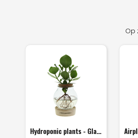
Op 
Hydroponic plants - Glass with LED light in giftbox