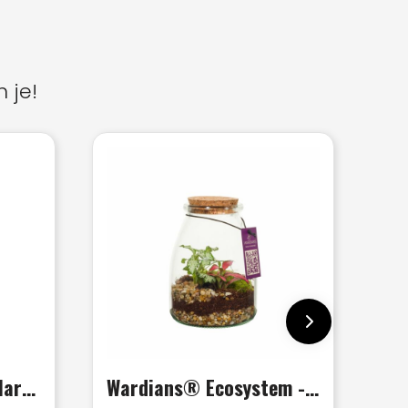
 je!
Message Printz® - Hartjesplant
Wardians® Ecosystem - Bottle small