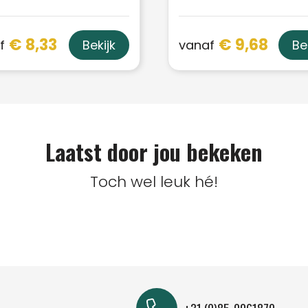
€ 8,33
€ 9,68
f
vanaf
Bekijk
Be
Laatst door jou bekeken
Toch wel leuk hé!