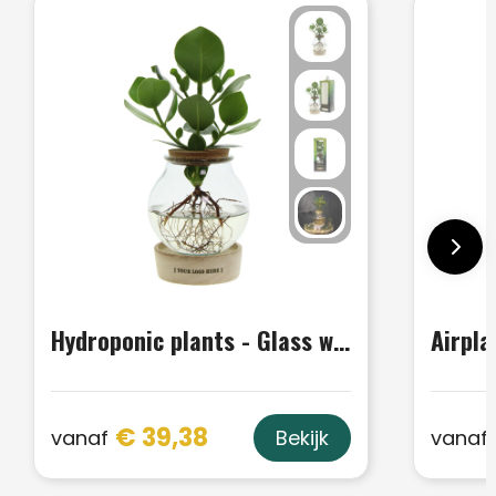
Hydroponic plants - Glass with LED light in giftbox
Airpla
€ 39,38
vanaf
vanaf
Bekijk