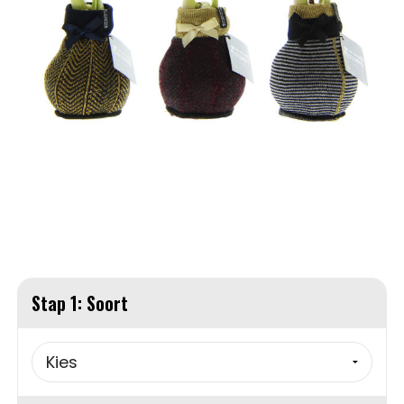
Handschoenen en Sjaals
Fietstassen
Pakketten voor elke gelegenheid
Jassen
Heuptassen
Sinterklaas
Kledingaccessoires
Jute tassen
Ondergoed, Sokken en Nachtkleding
Katoenen draagtassen
Overhemden
Kledingtassen
Peuters en Baby's
Koeltassen en Koelboxen
Stap 1: Soort
Polo's
Koffers en Trolleys
Regenkleding
Laptop hoezen en tassen