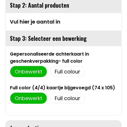
Stap 2: Aantal producten
Sweaters
Matrozentassen
Vul hier je aantal in
T-Shirts
Opbergtassen
Stap 3: Selecteer een bewerking
Vesten
Opvouwbare tassen
Schoenen
Papieren tassen
Gepersonaliseerde achterkaart in
geschenkverpakking- full color
Gilets
Picknicktassen en manden
Onbewerkt
Full colour
Reistassen
Full color (4/4) kaartje bijgevoegd (74 x 105)
Reistassensets
Onbewerkt
Full colour
Rugzakken