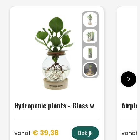
Hydroponic plants - Glass with LED light in giftbox
Airpla
€ 39,38
vanaf
vanaf
Bekijk