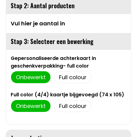
Stap 2: Aantal producten
Sweaters
Matrozentassen
Vul hier je aantal in
T-Shirts
Opbergtassen
Stap 3: Selecteer een bewerking
Vesten
Opvouwbare tassen
Schoenen
Papieren tassen
Gepersonaliseerde achterkaart in
geschenkverpakking- full color
Gilets
Picknicktassen en manden
Onbewerkt
Full colour
Reistassen
Full color (4/4) kaartje bijgevoegd (74 x 105)
Reistassensets
Onbewerkt
Full colour
Rugzakken