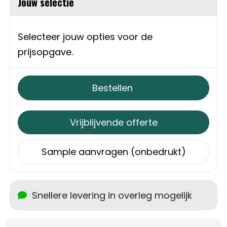
Jouw selectie
Schoudertassen
Sporttassen
Selecteer jouw opties voor de
prijsopgave.
Strandtassen
Toilettassen
Bestellen
Waterbestendige tassen
Vrijblijvende offerte
Autotassen
Sample aanvragen (onbedrukt)
Golftassen
Collegetassen
Snellere levering in overleg mogelijk
Tablettassen