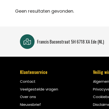
Geen resultaten gevonden.
Francis Baconstraat 5H 6718 XA Ede (NL)
Klantenservice
Veilig w
Contact
Algemen
Veelgestelde vragen
Privacyve
Over ons
Cookiebe
Nieuwsbrief
Disclaim