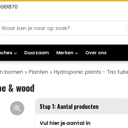
0061870
nches
Duurzaam
Merken
Over ons
en bomen
Planten
Hydroponic plants - Trio tu
be & wood
Stap 1: Aantal producten
Vul hier je aantal in