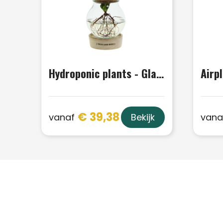
Hydroponic plants - Glass with LED light in giftbox
€ 39,38
vanaf
vana
Bekijk