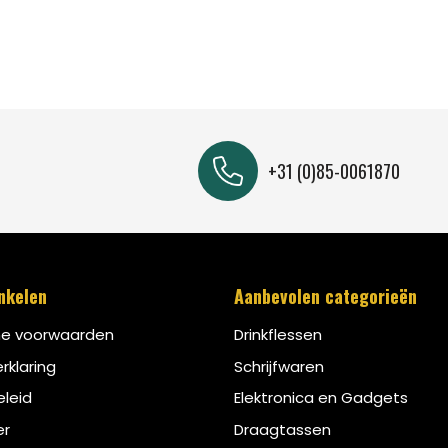
+31 (0)85-0061870
inkelen
Aanbevolen categorieën
e voorwaarden
Drinkflessen
rklaring
Schrijfwaren
leid
Elektronica en Gadgets
er
Draagtassen