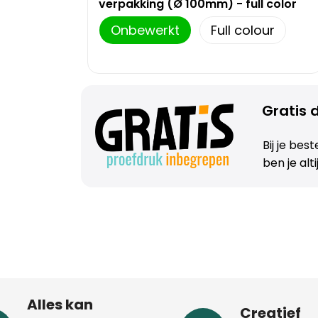
verpakking (Ø 100mm) - full color
Onbewerkt
Full colour
Gratis d
Bij je bes
ben je alt
Alles kan
Creatief