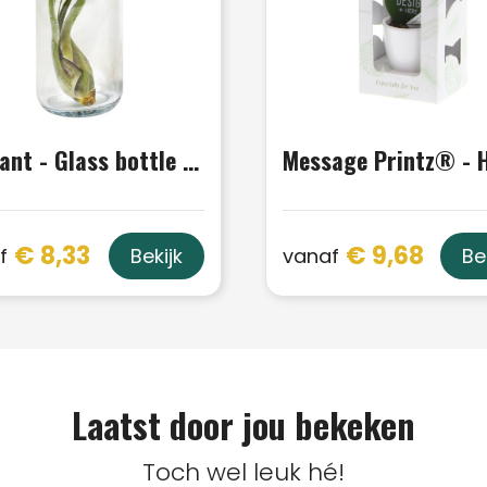
Airplant - Glass bottle large
€ 8,33
€ 9,68
f
vanaf
Bekijk
Be
Laatst door jou bekeken
Toch wel leuk hé!