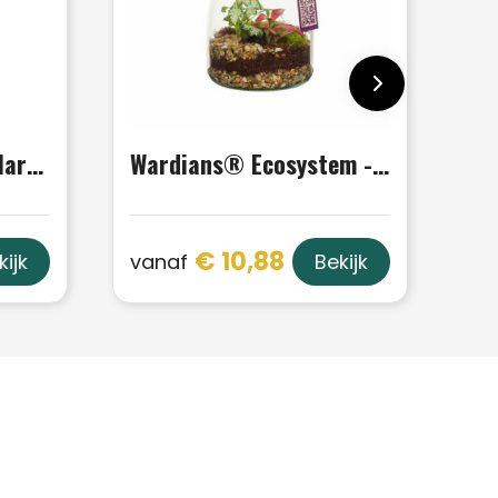
Message Printz® - Hartjesplant
Wardians® Ecosystem - Bottle small
€ 10,88
vanaf
kijk
Bekijk