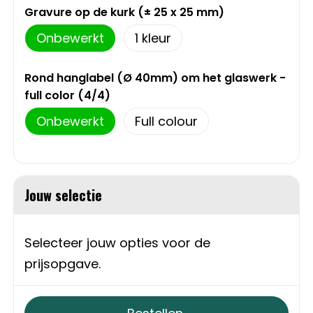
Gravure op de kurk (± 25 x 25 mm)
Sweaters
Matrozentassen
Onbewerkt
1
T-Shirts
Opbergtassen
Rond hanglabel (Ø 40mm) om het glaswerk -
Vesten
Opvouwbare tassen
full color (4/4)
Onbewerkt
Full colour
Schoenen
Papieren tassen
Gilets
Picknicktassen en manden
Jouw selectie
Reistassen
Reistassensets
Selecteer jouw opties voor de
prijsopgave.
Rugzakken