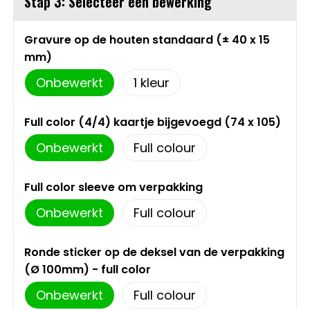
Stap 3: Selecteer een bewerking
Schoudertassen
Sporttassen
Gravure op de houten standaard (± 40 x 15
mm)
Strandtassen
Onbewerkt
1
Toilettassen
Full color (4/4) kaartje bijgevoegd (74 x 105)
Onbewerkt
Full colour
Waterbestendige tassen
Autotassen
Full color sleeve om verpakking
Onbewerkt
Full colour
Golftassen
Ronde sticker op de deksel van de verpakking
Collegetassen
(Ø 100mm) - full color
Onbewerkt
Full colour
Tablettassen