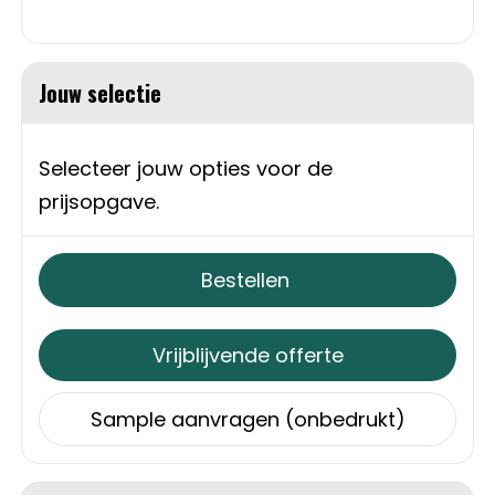
Trolleys
Jouw selectie
Aktetassen
Schoenentassen
Selecteer jouw opties voor de
prijsopgave.
Promotietassen
Goodiebags
Bestellen
Vrijblijvende offerte
Sample aanvragen (onbedrukt)