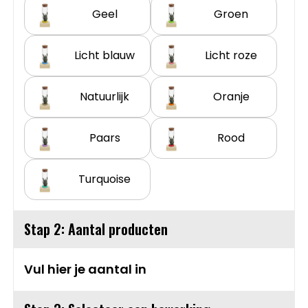
Geel
Groen
Sweaters
Matrozentassen
T-Shirts
Opbergtassen
Licht blauw
Licht roze
Vesten
Opvouwbare tassen
Natuurlijk
Oranje
Schoenen
Papieren tassen
Paars
Rood
Gilets
Picknicktassen en manden
Turquoise
Reistassen
Stap 2: Aantal producten
Reistassensets
Vul hier je aantal in
Rugzakken