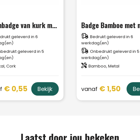
Naambadge van kurk met magneet
drukt geleverd in 6
Bedrukt geleverd in 6
ag(en)
werkdag(en)
bedrukt geleverd in 5
Onbedrukt geleverd in 5
ag(en)
werkdag(en)
al, Cork
Bamboo, Metal
€ 0,55
€ 1,50
f
vanaf
Bekijk
Be
Laatst door jou bekeken