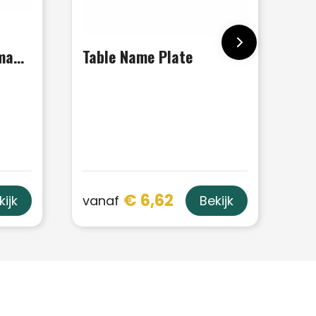
Badge Bamboe met magneet
Table Name Plate
€ 6,62
vanaf
kijk
Bekijk