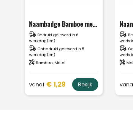
Naambadge Bamboe met speld
Bedrukt geleverd in 6
Be
werkdag(en)
werkd
Onbedrukt geleverd in 5
On
werkdag(en)
werkd
Bamboo, Metal
Met
€ 1,29
vanaf
vana
Bekijk