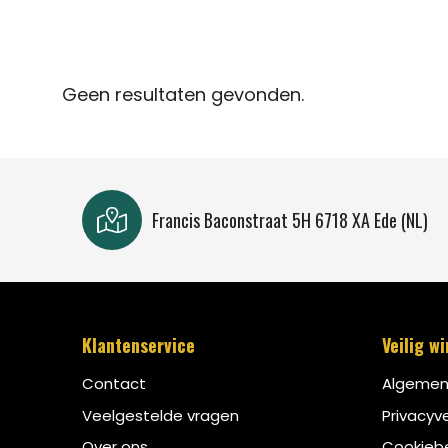
Geen resultaten gevonden.
Francis Baconstraat 5H 6718 XA Ede (NL)
Klantenservice
Veilig w
Contact
Algemen
Veelgestelde vragen
Privacyve
Over ons
Cookiebe