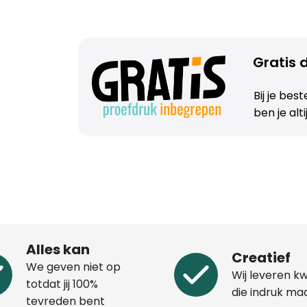
Gratis d
Bij je bes
ben je alt
Alles kan
Creatief
We geven niet op
Wij leveren kw
totdat jij 100%
die indruk ma
tevreden bent