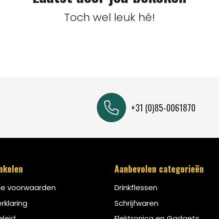
Toch wel leuk hé!
+31 (0)85-0061870
inkelen
Aanbevolen categorieën
e voorwaarden
Drinkflessen
rklaring
Schrijfwaren
leid
Elektronica en Gadgets