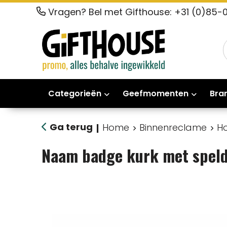
Vragen? Bel met Gifthouse: +31 (0)85-
Categorieën
Geefmomenten
Bra
Ga terug
Home
Binnenreclame
H
|
Naam badge kurk met spel