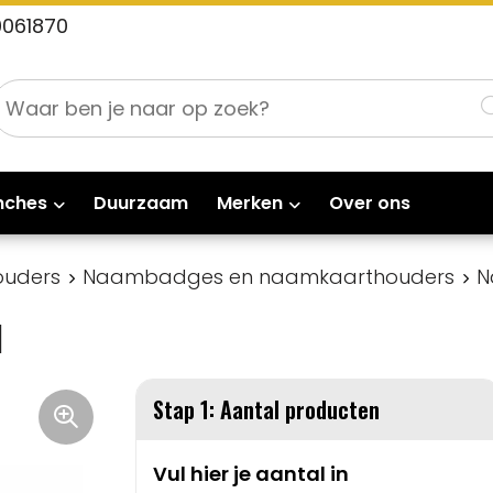
0061870
nches
Duurzaam
Merken
Over ons
ouders
Naambadges en naamkaarthouders
N
d
Stap 1: Aantal producten
Vul hier je aantal in